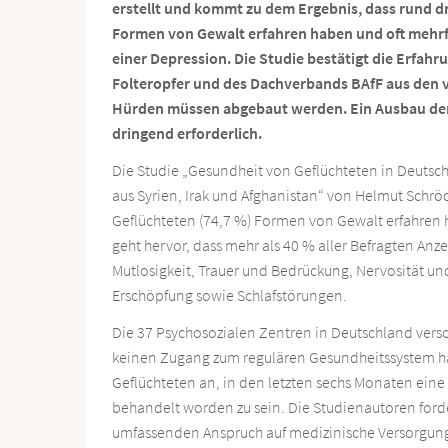
erstellt und kommt zu dem Ergebnis, dass rund d
Formen von Gewalt erfahren haben und oft mehrfa
einer Depression. Die Studie bestätigt die Erfah
Folteropfer und des Dachverbands BAfF aus den 
Hürden müssen abgebaut werden. Ein Ausbau der 
dringend erforderlich.
Die Studie „Gesundheit von Geflüchteten in Deutsc
aus Syrien, Irak und Afghanistan“ von Helmut Schröd
Geflüchteten (74,7 %) Formen von Gewalt erfahren h
geht hervor, dass mehr als 40 % aller Befragten Anz
Mutlosigkeit, Trauer und Bedrückung, Nervosität u
Erschöpfung sowie Schlafstörungen.
Die 37 Psychosozialen Zentren in Deutschland vers
keinen Zugang zum regulären Gesundheitssystem hat
Geflüchteten an, in den letzten sechs Monaten eine 
behandelt worden zu sein. Die Studienautoren ford
umfassenden Anspruch auf medizinische Versorgung 