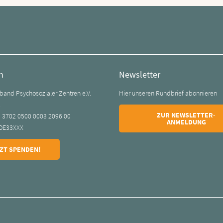
n
Newsletter
and Psychosozialer Zentren e.V.
Hier unseren Rundbrief abonnieren
k
ZUR NEWSLETTER-
0 3702 0500 0003 2096 00
ANMELDUNG
DE33XXX
ZT SPENDEN!