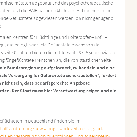
mmnisse müssten abgebaut und das psychotherapeutische
terstützt die BAfF nachdrücklich. Jedes Jahr müssen in
hende Geflüchtete abgewiesen werden, da nicht genügend
d.
alen Zentren für Flüchtlinge und Folteropfer – BAfF –
gt, die belegt, wie viele Geflüchtete psychosoziale
seit 40 Jahren bieten die mittlerweile 37 Psychosozialen
g für geflüchtete Menschen an, die von staatlicher Seite
t die Bundesregierung aufgefordert, zu handeln und eine
ale Versorgung für Geflüchtete sicherzustellen“, fordert
n nicht sein, dass bedarfsgerechte Angebote
rden. Der Staat muss hier Verantwortung zeigen und die
eflüchteten in Deutschland finden Sie im
baff-zentren.org/news/lange-wartezeiten-steigende-
zialen-versorgung-von-fluechtlingen-und-folteropfern/