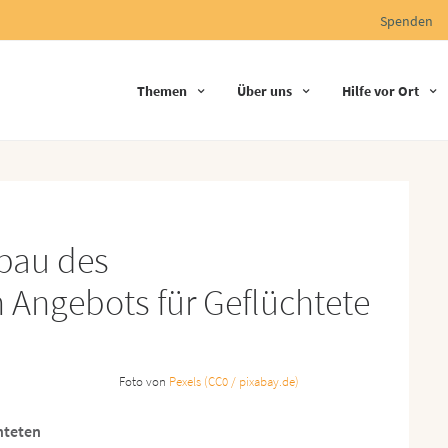
Spenden
Themen
Über uns
Hilfe vor Ort
sbau des
 Angebots für Geflüchtete
Foto von
Pexels (CC0 / pixabay.de)
hteten