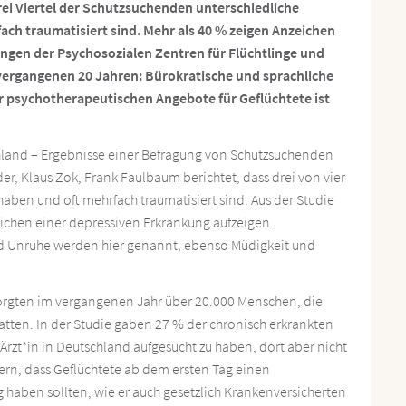
rei Viertel der Schutzsuchenden unterschiedliche
ch traumatisiert sind. Mehr als 40 % zeigen Anzeichen
rungen der Psychosozialen Zentren für Flüchtlinge und
vergangenen 20 Jahren: Bürokratische und sprachliche
psychotherapeutischen Angebote für Geflüchtete ist
hland – Ergebnisse einer Befragung von Schutzsuchenden
er, Klaus Zok, Frank Faulbaum berichtet, dass drei von vier
aben und oft mehrfach traumatisiert sind. Aus der Studie
eichen einer depressiven Erkrankung aufzeigen.
nd Unruhe werden hier genannt, ebenso Müdigkeit und
orgten im vergangenen Jahr über 20.000 Menschen, die
ten. In der Studie gaben 27 % der chronisch erkrankten
Ärzt*in in Deutschland aufgesucht zu haben, dort aber nicht
ern, dass Geflüchtete ab dem ersten Tag einen
haben sollten, wie er auch gesetzlich Krankenversicherten