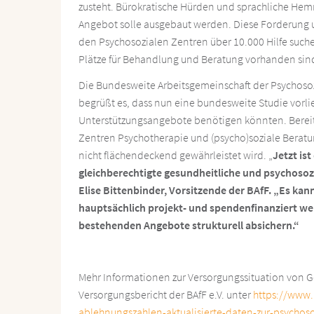
zusteht. Bürokratische Hürden und sprachliche He
Angebot solle ausgebaut werden. Diese Forderung un
den Psychosozialen Zentren über 10.000 Hilfe suc
Plätze für Behandlung und Beratung vorhanden sin
Die Bundesweite Arbeitsgemeinschaft der Psychosozi
begrüßt es, dass nun eine bundesweite Studie vorlie
Unterstützungsangebote benötigen könnten. Bereits 
Zentren Psychotherapie und (psycho)soziale Beratun
nicht flächendeckend gewährleistet wird. „
Jetzt is
gleichberechtigte gesundheitliche und psychosozi
Elise Bittenbinder, Vorsitzende der BAfF. „Es kan
hauptsächlich projekt- und spendenfinanziert we
bestehenden Angebote strukturell absichern.“
Mehr Informationen zur Versorgungssituation von G
Versorgungsbericht der BAfF e.V. unter
https://www.
ablehnungszahlen-aktualisierte-daten-zur-psychoso