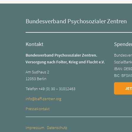
Bundesverband Psychosozialer Zentren
Kontakt
Spende
Bundesverband Psychosozialer Zentren.
Bundesverb
Versorgung nach Folter, Krieg und Flucht e.V.
SozialBan
IBAN: DE9
Am Sudhaus 2
BIC: BFSW
12053 Berlin
JET
Telefon +49 (0) 30 – 31012463
info@baff-zentren.org
Pressekontakt
Impressum
Datenschutz