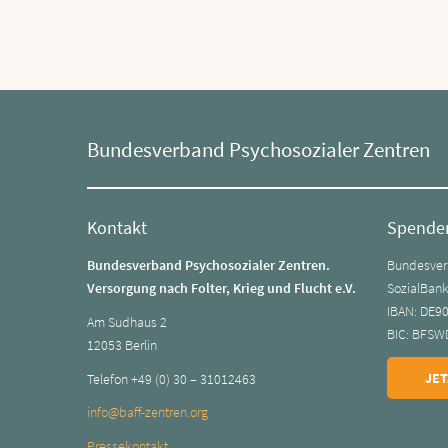
Bundesverband Psychosozialer Zentren
Kontakt
Spende
Bundesverband Psychosozialer Zentren.
Bundesverb
Versorgung nach Folter, Krieg und Flucht e.V.
SozialBan
IBAN: DE9
Am Sudhaus 2
BIC: BFSW
12053 Berlin
JET
Telefon +49 (0) 30 – 31012463
info@baff-zentren.org
Pressekontakt