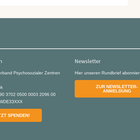
n
Newsletter
rband Psychosozialer Zentren
Hier unseren Rundbrief abonnie
ZUR NEWSLETTER-
nk
ANMELDUNG
90 3702 0500 0003 2096 00
SWDE33XXX
TZT SPENDEN!