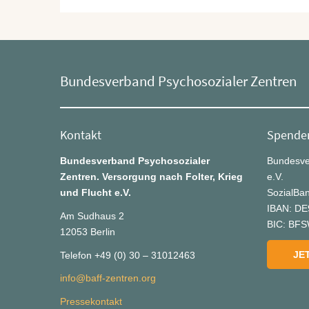
Bundesverband Psychosozialer Zentren
Kontakt
Spende
Bundesverband Psychosozialer
Bundesve
Zentren. Versorgung nach Folter, Krieg
e.V.
und Flucht e.V.
SozialBa
IBAN: DE
Am Sudhaus 2
BIC: BF
12053 Berlin
JE
Telefon +49 (0) 30 – 31012463
info@baff-zentren.org
Pressekontakt