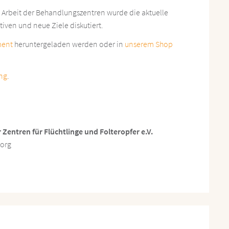
e Arbeit der Behandlungszentren wurde die aktuelle
iven und neue Ziele diskutiert.
ment
heruntergeladen werden oder in
unserem Shop
ng
.
entren für Flüchtlinge und Folteropfer e.V.
.org