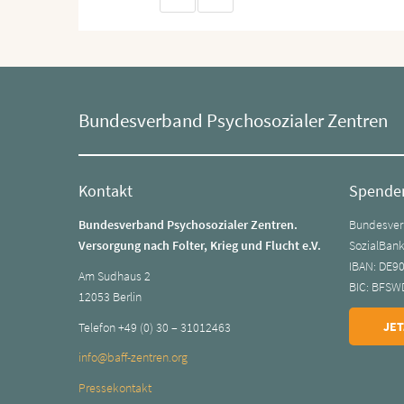
Bundesverband Psychosozialer Zentren
Kontakt
Spende
Bundesverband Psychosozialer Zentren.
Bundesverb
Versorgung nach Folter, Krieg und Flucht e.V.
SozialBan
IBAN: DE9
Am Sudhaus 2
BIC: BFSW
12053 Berlin
JET
Telefon +49 (0) 30 – 31012463
info@baff-zentren.org
Pressekontakt